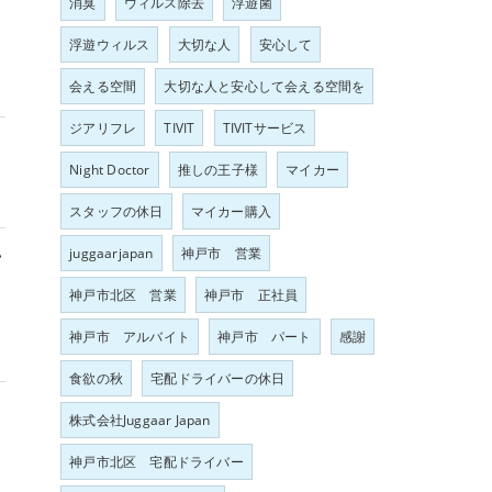
消臭
ウィルス除去
浮遊菌
浮遊ウィルス
大切な人
安心して
会える空間
大切な人と安心して会える空間を
ジアリフレ
TIVIT
TIVITサービス
Night Doctor
推しの王子様
マイカー
スタッフの休日
マイカー購入
い
juggaarjapan
神戸市 営業
る
神戸市北区 営業
神戸市 正社員
神戸市 アルバイト
神戸市 パート
感謝
食欲の秋
宅配ドライバーの休日
株式会社Juggaar Japan
神戸市北区 宅配ドライバー