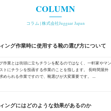
COLUMN
継 続 確 認 セ ー ル ス ス タ
コラム | 株式会社Juggaar Japan
ィング作業時に使用する靴の選び方について
グ作業とは街頭に立ちチラシを配るのではなく、一軒家やマ
ストにチラシを投函する作業のことを指します。 長時間屋外
求められる作業ですので、靴選びが大変重要です。 …
ィングにはどのような効果があるのか