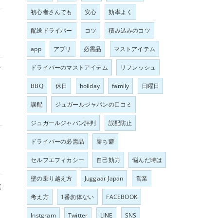
初心者さんでも
安心
効率よく
配送ドライバー
コツ
積み込みのコツ
app
アプリ
必需品
マストアイテム
ドライバーのマストアイテム
リフレッシュ
す
BBQ
休日
holiday
family
日曜日
誤配
ジュガールジャパンの口コミ
ジュガールジャパン評判
誤配防止
ドライバーの必需品
勝ち癖
セルフエフィカシー
自己効力
悩んだ時は
壁の乗り越え方
Juggaar Japan
営業
確
考え方
1番勿体ない
FACEBOOK
Instgram
Twitter
LINE
SNS