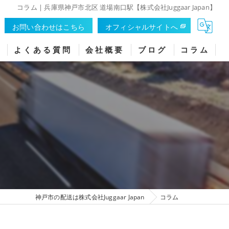
コラム | 兵庫県神戸市北区 道場南口駅【株式会社Juggaar Japan】
お問い合わせはこちら
オフィシャルサイトへ
フ
よくある質問
会社概要
ブログ
コラム
 神戸市北区 軽貨物 ドライバー
も！午後のみでも！ok！
【 兵 庫 県 全 域 】
 フ 【 神 戸 市 北 区 】
 フ 【 神 戸 市 須 磨 区 】
神戸市の配送は株式会社Juggaar Japan
コラム
 フ 【 神 戸 市 垂 水 区 】
フ