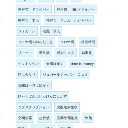
神戸市 ドライバー
神戸市 宅配ドライバー
神戸市 求人
神戸市 ジュガールジャパン
ジュガール
宅配 求人
コロナ禍で学んだこと
コロナ禍
移動時間
リモート
新常識
感染リスク
効率化
い
因
ベッドタウン
会議は短く
time is money
時は金なり
ジュガールジャパン 口コミ
百聞は一見に如かず
ひゃくぶんはいっけんにしかず
サブスクリプション
次亜塩素酸水
空間噴霧
超音波
空間除菌消臭
除菌
し