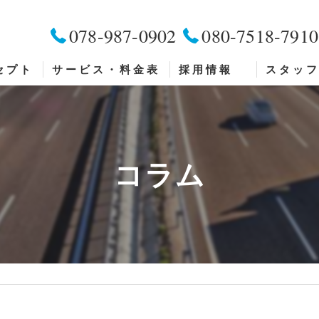
078-987-0902
080-7518-7910
セプト
サービス・料金表
採用情報
スタッ
チャーター便 （軽貨物貸切便）料金表
3ヶ月ごとにボーナスが !?
ポスティング サ ー ビ ス 内 容
週１のみでも！午前中のみで
コラム
ポスティング 料 金 表
ポ ス テ ィ ン グ ス タ ッ フ 
ポ ス テ ィ ン グ ス タ ッ
貸 し 看 板 料 金 表
ポ ス テ ィ ン グ ス タ ッ
ポ ス テ ィ ン グ ス タ ッ
営 業 セ ー ル ス ス タ ッ 