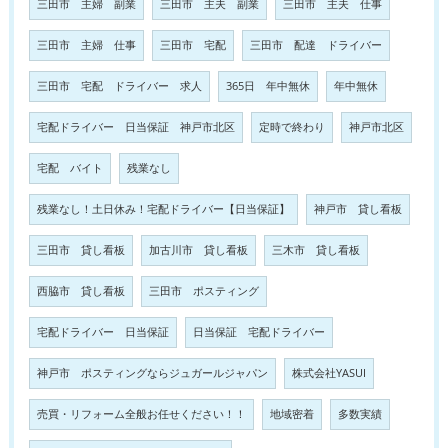
三田市 主婦 副業
三田市 主夫 副業
三田市 主夫 仕事
三田市 主婦 仕事
三田市 宅配
三田市 配達 ドライバー
三田市 宅配 ドライバー 求人
365日 年中無休
年中無休
宅配ドライバー 日当保証 神戸市北区
定時で終わり
神戸市北区
宅配 バイト
残業なし
残業なし！土日休み！宅配ドライバー【日当保証】
神戸市 貸し看板
三田市 貸し看板
加古川市 貸し看板
三木市 貸し看板
西脇市 貸し看板
三田市 ポスティング
宅配ドライバー 日当保証
日当保証 宅配ドライバー
神戸市 ポスティングならジュガールジャパン
株式会社YASUI
売買・リフォーム全般お任せください！！
地域密着
多数実績