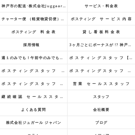
神戸市の配送･株式会社Juggaar Japanの評判
サービス・料金表
チャーター便 （軽貨物貸切便）料金表
ポスティング サ ー ビ ス 内 容
ポスティング 料 金 表
貸 し 看 板 料 金 表
採用情報
3ヶ月ごとにボーナスが !? 神戸市北区 軽貨物 ドライバー
週１のみでも！午前中のみでも！午後のみでも！ok！
ポ ス テ ィ ン グ ス タ ッ フ 【 兵 庫 県 全 域 】
ポ ス テ ィ ン グ ス タ ッ フ 【 神 戸 市 北 区 】
ポ ス テ ィ ン グ ス タ ッ フ 【 神 戸 市 須 磨 区 】
ポ ス テ ィ ン グ ス タ ッ フ 【 神 戸 市 垂 水 区 】
営 業 セ ー ル ス ス タ ッ フ
継 続 確 認 セ ー ル ス ス タ ッ フ
スタッフ
よくある質問
会社概要
株式会社ジュガール ジャパン
ブログ