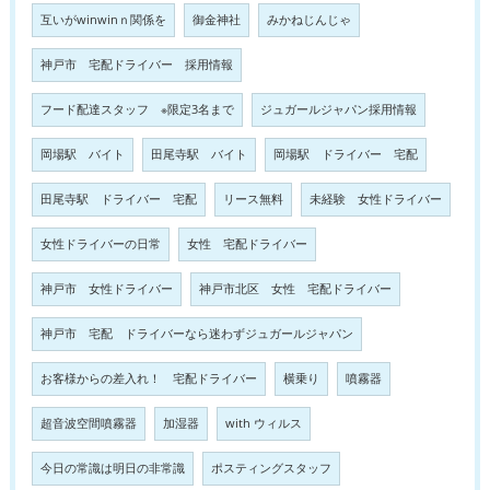
互いがwinwinｎ関係を
御金神社
みかねじんじゃ
神戸市 宅配ドライバー 採用情報
フード配達スタッフ ※限定3名まで
ジュガールジャパン採用情報
岡場駅 バイト
田尾寺駅 バイト
岡場駅 ドライバー 宅配
田尾寺駅 ドライバー 宅配
リース無料
未経験 女性ドライバー
女性ドライバーの日常
女性 宅配ドライバー
神戸市 女性ドライバー
神戸市北区 女性 宅配ドライバー
神戸市 宅配 ドライバーなら迷わずジュガールジャパン
お客様からの差入れ！ 宅配ドライバー
横乗り
噴霧器
超音波空間噴霧器
加湿器
with ウィルス
今日の常識は明日の非常識
ポスティングスタッフ