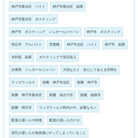
神戸市垂水区 バイト
神戸市垂水区 副業
神戸市垂水区 ポスティング
神戸市 ポスティング ジュガールジャパン
神戸市 ポスティング
明石市 アルバイト
営業職
神戸市北区 バイト
神戸市 副業
非対面 副業
ポスティングで安定収入
兵庫県 ジュガールジャパン
大切な人と 安心して会える空間を
ウィズウィルス
除菌 神戸市北区
除菌 神戸市
除菌 神戸市垂水区
除菌 加古川市
除菌 姫路市
除菌 明石市
ウィズウィルス時代の今、必要なモノ
配達が遅い人の特徴
配達が遅い人のクセ
背圧が遅い人が無意識にやってしまっていること