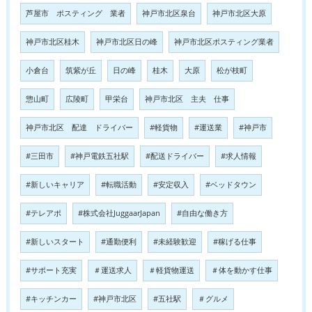
芦屋市 ポスティング 業者
神戸市北区泉台
神戸市北区大原
神戸市北区桂木
神戸市北区日の峰
神戸市北区ポスティング業者
小倉台
筑紫が丘
日の峰
桂木
大原
松が枝町
惣山町
広陵町
甲栄台
神戸市北区 主夫 仕事
神戸市北区 配達 ドライバー
#軽貨物
#運送業
#神戸市
#三田市
#神戸電鉄五社駅
#配送ドライバー
#求人情報
#新しいキャリア
#転職活動
#安定収入
#ベッドタウン
#テレアポ
#株式会社JuggaarJapan
#自由な働き方
#新しいスタート
#通勤便利
#未経験歓迎
#稼げる仕事
#サポート充実
＃運送求人
＃軽貨物運送
＃体を動かす仕事
#キッチンカー
#神戸市北区
#五社駅
＃グルメ