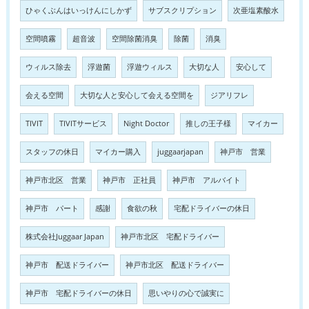
ひゃくぶんはいっけんにしかず
サブスクリプション
次亜塩素酸水
空間噴霧
超音波
空間除菌消臭
除菌
消臭
ウィルス除去
浮遊菌
浮遊ウィルス
大切な人
安心して
会える空間
大切な人と安心して会える空間を
ジアリフレ
TIVIT
TIVITサービス
Night Doctor
推しの王子様
マイカー
スタッフの休日
マイカー購入
juggaarjapan
神戸市 営業
神戸市北区 営業
神戸市 正社員
神戸市 アルバイト
神戸市 パート
感謝
食欲の秋
宅配ドライバーの休日
株式会社Juggaar Japan
神戸市北区 宅配ドライバー
神戸市 配送ドライバー
神戸市北区 配送ドライバー
神戸市 宅配ドライバーの休日
思いやりの心で誠実に