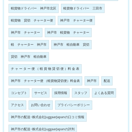
軽貨物ドライバー 神戸市北区
軽貨物ドライバー 三田市
軽貨物 貸切 チャーター便
神戸市 チャーター便
神戸市 チャーター
神戸市 軽貨物 チャーター
軽 チャーター 神戸市
神戸市 軽自動車 貸切
貸切 神戸市 軽自動車
チ ャ ー タ ー 便 （ 軽 貨 物 貸 切 便 ）料 金 表
神戸市 チャーター便 （軽貨物貸切便）料金表
神戸市
配送
コンセプト
サービス
採用情報
スタッフ
よくある質問
アクセス
お問い合わせ
プライバシーポリシー
神戸市の配送･株式会社JuggaarJapanの口コミ情報
神戸市の配送･株式会社JuggaarJapanの評判