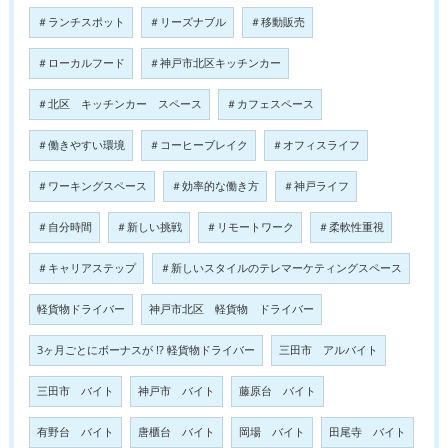
＃ランチスポット
＃リーズナブル
＃移動販売
＃ローカルフード
＃神戸市北区キッチンカー
＃北区 キッチンカー スペース
＃カフェスペース
＃働きやすい環境
＃コーヒーブレイク
＃オフィスライフ
＃ワーキングスペース
＃効率的な働き方
＃神戸ライフ
＃自分時間
＃新しい挑戦
＃リモートワーク
＃柔軟性重視
＃キャリアステップ
＃新しいスタイルのテレマーケティングスペース
軽貨物ドライバー
神戸市北区 軽貨物 ドライバー
3ヶ月ごとにボーナスが !? 軽貨物ドライバー
三田市 アルバイト
三田市 バイト
神戸市 バイト
藤原台 バイト
有野台 バイト
唐櫃台 バイト
岡場 バイト
田尾寺 バイト