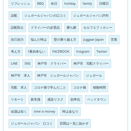
リフレッシュ
BBQ
休日
holiday
family
日曜日
誤配
ジュガールジャパンの口コミ
ジュガールジャパン評判
誤配防止
ドライバーの必需品
勝ち癖
セルフエフィカシー
自己効力
悩んだ時は
壁の乗り越え方
Juggaar Japan
営業
考え方
1番勿体ない
FACEBOOK
Instgram
Twitter
LINE
SNS
神戸市 ドライバー
神戸市 宅配ドライバー
神戸市 求人
神戸市 ジュガールジャパン
ジュガール
宅配 求人
コロナ禍で学んだこと
コロナ禍
移動時間
リモート
新常識
感染リスク
効率化
ベッドタウン
会議は短く
time is money
時は金なり
ジュガールジャパン 口コミ
百聞は一見に如かず